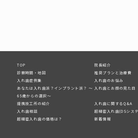
TOP
院長紹介
診察時間・地図
推奨プランと治療費
入れ歯症例集
入れ歯のお悩み
あなたは入れ歯派？インプラント派？ ～
入れ歯とお顔の見た目
65歳からの選択～
提携技工所の紹介
入れ歯に関するQ&A
入れ歯相談
超精密入れ歯(DSシス
超精密入れ歯の価格は？
新着情報