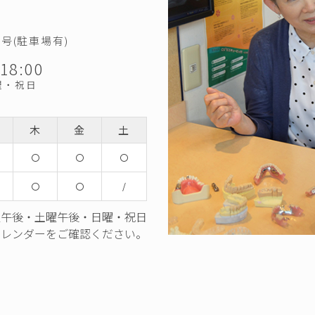
号(駐車場有)
18:00
曜・祝日
木
金
土
〇
〇
〇
〇
〇
/
曜午後・土曜午後・日曜・祝日
カレンダーをご確認ください。