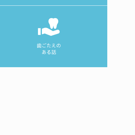
歯ごたえの
ある話