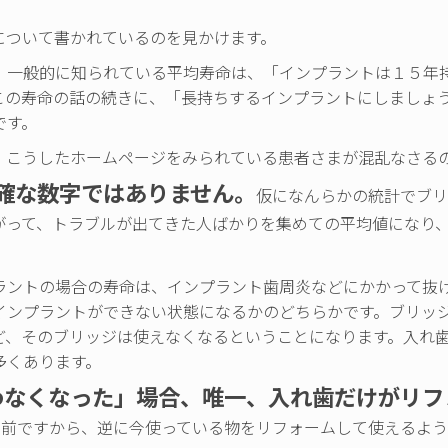
について書かれているのを見かけます。
）一般的に知られている平均寿命は、「インプラントは１５年
この寿命の話の続きに、「長持ちするインプラントにしましょ
です。
、こうしたホームページをみられている患者さまが混乱なさる
確な数字ではありません。
仮になんらかの統計でブリ
がって、トラブルが出てきた人ばかりを集めての平均値になり
ラントの場合の寿命は、インプラント歯周炎などにかかって抜
インプラントができない状態になるかのどちらかです。ブリッ
ど、そのブリッジは使えなくなるということになります。入れ
多くあります。
わなくなった」場合、唯一、入れ歯だけがリフ
り前ですから、逆に今使っている物をリフォームして使えるよ